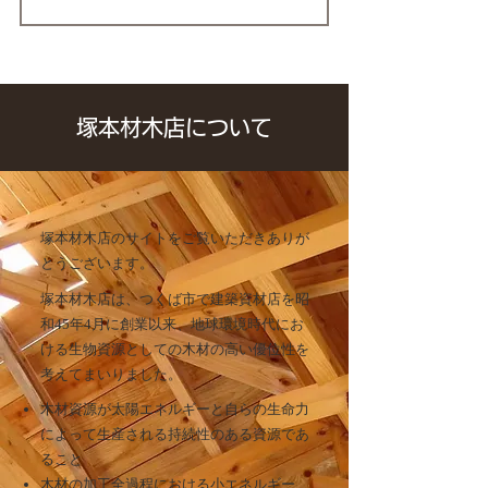
塚本材木店について
塚本材木店のサイトをご覧いただきありが
とうございます。
塚本材木店は、つくば市で建築資材店を昭
和45年4月に創業以来、地球環境時代にお
ける生物資源としての木材の高い優位性を
考えてまいりました。
木材資源が太陽エネルギーと自らの生命力
によって生産される持続性のある資源であ
ること
木材の加工全過程における小エネルギー