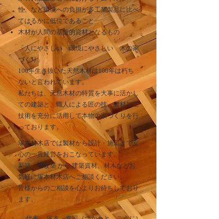
性、など環境への負担が多工業製品に比べ
てはるかに低位であること
木材が人間の基盤的資材となるもの
「人にやさしい 環境にやさしい 木の家
づくり」
100年生き抜いた天然木材は100年は朽ち
ないと言われています。
私たちは、天然木材の特質を大事に活かし
ての建築と、職人による匠の技、製材加工
技術を充分に活用して本物の家づくりを行
っております。
塚本材木店では製材から設計・施工まで安
心の一貫経営をおこなっています。
新築、増改築 から 建築資材、材木などお
気軽に塚本材木店へご相談ください。
皆様からのご相談を心よりお待ちしており
ます。
代表 塚本 幸司（つかもと こうじ）