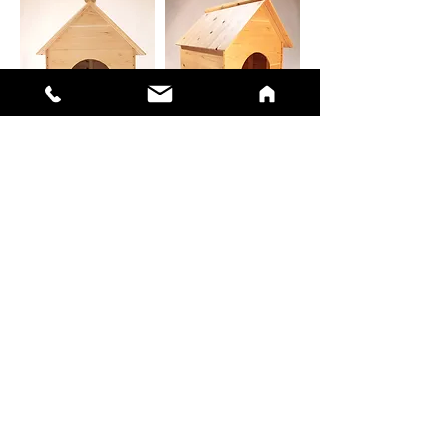
日本の職人が一点一点丁寧に仕上げた、
愛犬の家
木のぬくもりと無垢材の質感を最大限に活か
し、愛犬の好むシンプルなデザインに仕上げて
います。
室内でも屋外でもお使いいただけます。
犬小屋 700
7,560円
（税込）
樹種 ：国産杉
幅 ：60cm
奥行き：70cm
高さ ：85cm