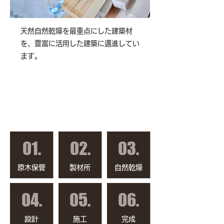
天然自然乾燥を最重点にした建築材
を、豊富に活用した建築に邁進してい
ます。
製材から、設計・施工まで
安心の一貫経営
01.
02.
03.
原木保管
製材所
自然乾燥
04.
05.
06.
設計
施工
完成